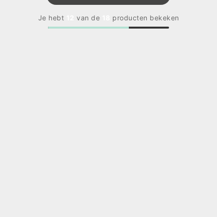
Je hebt
12
van de
18
producten bekeken