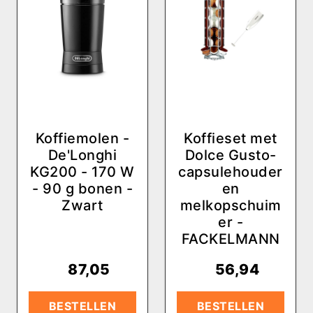
Koffiemolen -
Koffieset met
De'Longhi
Dolce Gusto-
KG200 - 170 W
capsulehouder
- 90 g bonen -
en
Zwart
melkopschuim
er -
FACKELMANN
€
87,05
€
56,94
BESTELLEN
BESTELLEN