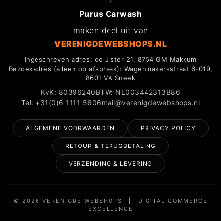
&
Purus Carwash
maken deel uit van
VERENIGDEWEBSHOPS.NL
Ingeschreven adres: de Jister 21, 8754 GM Makkum
Bezoekadres (alleen op afspraak): Wagenmakersstraat 6-019,
8601 VA Sneek
KvK: 80396240
BTW: NL003442313B86
Tel: +31(0)6 1111 5606
mail@verenigdewebshops.nl
ALGEMENE VOORWAARDEN
PRIVACY POLICY
RETOUR & TERUGBETALING
VERZENDING & LEVERING
© 2026 VERENIGDE WEBSHOPS
|
DIGITAL COMMERCE
EXCELLENCE