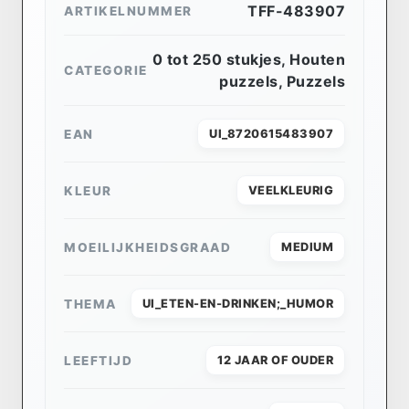
TFF-483907
ARTIKELNUMMER
0 tot 250 stukjes
,
Houten
CATEGORIE
puzzels
,
Puzzels
EAN
UI_8720615483907
KLEUR
VEELKLEURIG
MOEILIJKHEIDSGRAAD
MEDIUM
THEMA
UI_ETEN-EN-DRINKEN;_HUMOR
LEEFTIJD
12 JAAR OF OUDER